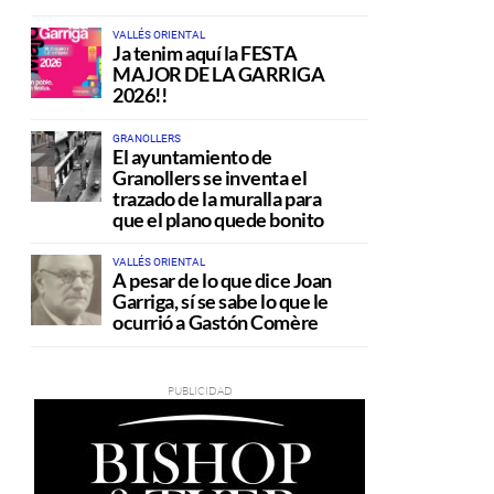
VALLÉS ORIENTAL
Ja tenim aquí la FESTA
MAJOR DE LA GARRIGA
2026!!
GRANOLLERS
El ayuntamiento de
Granollers se inventa el
trazado de la muralla para
que el plano quede bonito
VALLÉS ORIENTAL
A pesar de lo que dice Joan
Garriga, sí se sabe lo que le
ocurrió a Gastón Comère