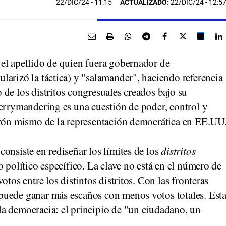
22/DIC/24
- 11:15
ACTUALIZADO:
22/DIC/24 - 12:5
el apellido de quien fuera gobernador de
arizó la táctica) y "salamander", haciendo referencia
de los distritos congresuales creados bajo su
gerrymandering es una cuestión de poder, control y
azón mismo de la representación democrática en EE.UU
onsiste en rediseñar los límites de los
distritos
o político específico. La clave no está en el número de
tos entre los distintos distritos. Con las fronteras
puede ganar más escaños con menos votos totales. Est
a democracia: el principio de "un ciudadano, un