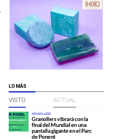
7
.
LO MÁS
VISTO
ACTUAL
GRANOLLERS
a
Granollers vibrará con la
final del Mundial en una
pantalla gigante en el Parc
de Ponent