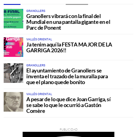
GRANOLLERS
Granollers vibrará con la final del
Mundial en una pantalla gigante en el
Parc de Ponent
VALLÉS ORIENTAL
Ja tenim aquí la FESTA MAJOR DE LA
GARRIGA 2026!!
GRANOLLERS
El ayuntamiento de Granollers se
inventa el trazado de la muralla para
que el plano quede bonito
VALLÉS ORIENTAL
A pesar de lo que dice Joan Garriga, sí
se sabe lo que le ocurrió a Gastón
Comère