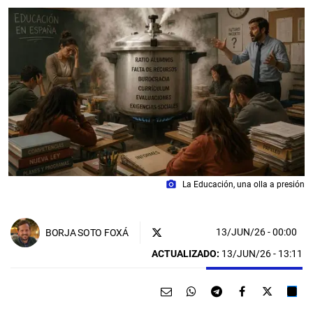
photo_camera
La Educación, una olla a presión
13/JUN/26
- 00:00
BORJA SOTO FOXÁ
ACTUALIZADO:
13/JUN/26 - 13:11