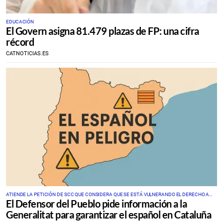
EDUCACIÓN
El Govern asigna 81.479 plazas de FP: una cifra
récord
CATNOTICIAS.ES
ATIENDE LA PETICIÓN DE SCC QUE CONSIDERA QUE SE ESTÁ VULNERANDO EL DERECHO A
El Defensor del Pueblo pide información a la
NO SER DISCRIMINADO POR RAZÓN DE LENGUA
Generalitat para garantizar el español en Cataluña