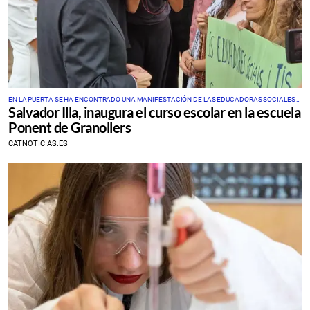
EN LA PUERTA SE HA ENCONTRADO UNA MANIFESTACIÓN DE LAS EDUCADORAS SOCIALES Y
Salvador Illa, inaugura el curso escolar en la escuela
LOS TÉCNICOS DE INTEGRACIÓN SOCIAL
Ponent de Granollers
CATNOTICIAS.ES