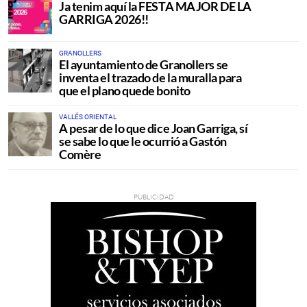
Ja tenim aquí la FESTA MAJOR DE LA
GARRIGA 2026!!
GRANOLLERS
El ayuntamiento de Granollers se
inventa el trazado de la muralla para
que el plano quede bonito
VALLÉS ORIENTAL
A pesar de lo que dice Joan Garriga, sí
se sabe lo que le ocurrió a Gastón
Comère