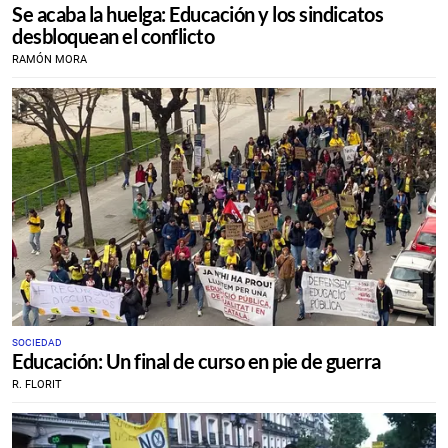
Se acaba la huelga: Educación y los sindicatos
INMINENTE DE LA HUELGA
desbloquean el conflicto
RAMÓN MORA
SOCIEDAD
Educación: Un final de curso en pie de guerra
R. FLORIT