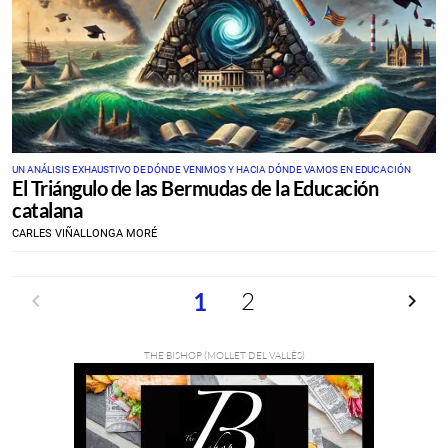
UN ANÁLISIS EXHAUSTIVO DE DÓNDE VENIMOS Y HACIA DÓNDE VAMOS EN EDUCACIÓN
​El Triángulo de las Bermudas de la Educación
catalana
CARLES VIÑALLONGA MORÉ
Anterior
2
Siguien
1