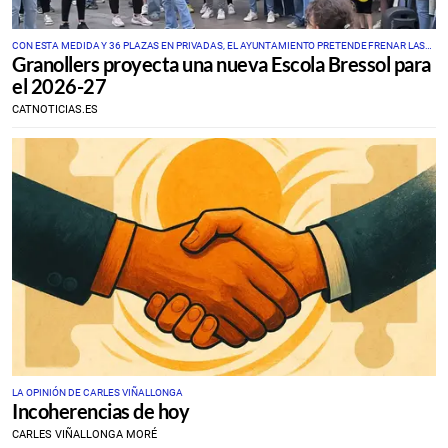
CON ESTA MEDIDA Y 36 PLAZAS EN PRIVADAS, EL AYUNTAMIENTO PRETENDE FRENAR LAS
Granollers proyecta una nueva Escola Bressol para
PROTESTAS DE LOS PROFESORES Y PADRES DE GUARDERÍAS
el 2026-27
CATNOTICIAS.ES
LA OPINIÓN DE CARLES VIÑALLONGA
Incoherencias de hoy
CARLES VIÑALLONGA MORÉ