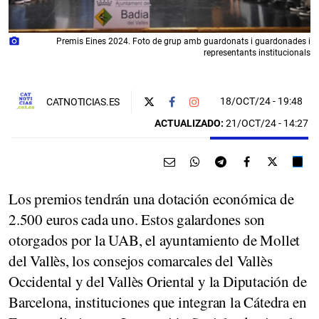
photo_camera
Premis Eines 2024. Foto de grup amb guardonats i guardonades i
representants institucionals
18/OCT/24
- 19:48
CATNOTICIAS.ES
ACTUALIZADO:
21/OCT/24 - 14:27
Los premios tendrán una dotación económica de
2.500 euros cada uno. Estos galardones son
otorgados por la UAB, el ayuntamiento de Mollet
del Vallès, los consejos comarcales del Vallès
Occidental y del Vallès Oriental y la Diputación de
Barcelona, ​​instituciones que integran la Cátedra en