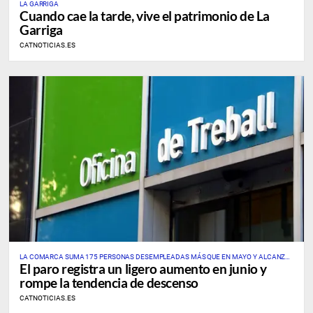
LA GARRIGA
Cuando cae la tarde, vive el patrimonio de La
Garriga
CATNOTICIAS.ES
LA COMARCA SUMA 175 PERSONAS DESEMPLEADAS MÁS QUE EN MAYO Y ALCANZA
El paro registra un ligero aumento en junio y
UNA TASA PROVISIONAL DEL 7,69%
rompe la tendencia de descenso
CATNOTICIAS.ES