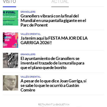
VISTO
ACTUAL
GRANOLLERS
Granollers vibrará con la final del
Mundial en una pantalla gigante en el
Parc de Ponent
VALLÉS ORIENTAL
Ja tenim aquí la FESTA MAJOR DE LA
GARRIGA 2026!!
GRANOLLERS
El ayuntamiento de Granollers se
inventa el trazado de la muralla para
que el plano quede bonito
VALLÉS ORIENTAL
A pesar de lo que dice Joan Garriga, sí
se sabe lo que le ocurrió a Gastón
Comère