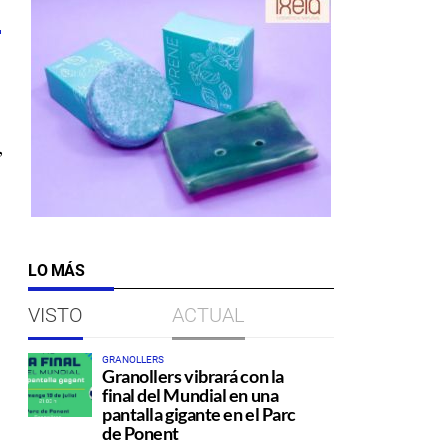
,
LO MÁS
VISTO
ACTUAL
GRANOLLERS
Granollers vibrará con la
final del Mundial en una
pantalla gigante en el Parc
de Ponent