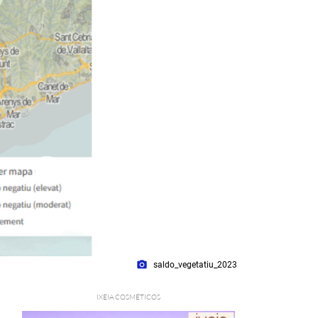
photo_camera
saldo_vegetatiu_2023