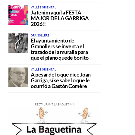
VALLÉS ORIENTAL
Ja tenim aquí la FESTA
MAJOR DE LA GARRIGA
2026!!
GRANOLLERS
El ayuntamiento de
Granollers se inventa el
trazado de la muralla para
que el plano quede bonito
VALLÉS ORIENTAL
A pesar de lo que dice Joan
Garriga, sí se sabe lo que le
ocurrió a Gastón Comère