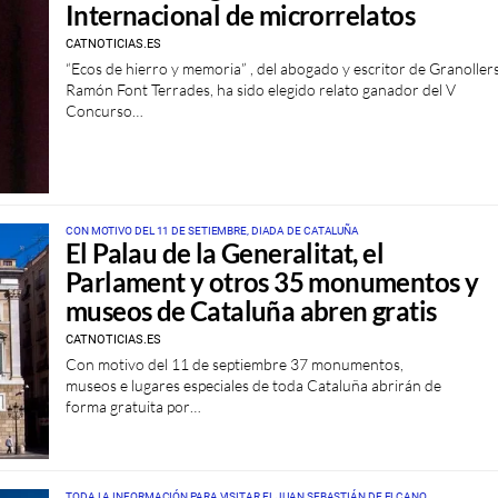
Internacional de microrrelatos
CATNOTICIAS.ES
“Ecos de hierro y memoria” , del abogado y escritor de Granoller
Ramón Font Terrades, ha sido elegido relato ganador del V
Concurso…
CON MOTIVO DEL 11 DE SETIEMBRE, DIADA DE CATALUÑA
El Palau de la Generalitat, el
Parlament y otros 35 monumentos y
museos de Cataluña abren gratis
CATNOTICIAS.ES
Con motivo del 11 de septiembre 37 monumentos,
museos e lugares especiales de toda Cataluña abrirán de
forma gratuita por…
TODA LA INFORMACIÓN PARA VISITAR EL JUAN SEBASTIÁN DE ELCANO