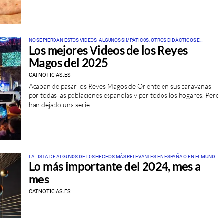
NO SE PIERDAN ESTOS VIDEOS. ALGUNOS SIMPÁTICOS, OTROS DIDÁCTICOS E,
Los mejores Videos de los Reyes
INCLUSO, ALGUNO SERIO SOBRE LAS CABALGATAS 2025 EN ESPAÑA
Magos del 2025
CATNOTICIAS.ES
Acaban de pasar los Reyes Magos de Oriente en sus caravanas
por todas las poblaciones españolas y por todos los hogares. Per
han dejado una serie…
LA LISTA DE ALGUNOS DE LOS HECHOS MÁS RELEVANTES EN ESPAÑA O EN EL MUNDO
Lo más importante del 2024, mes a
VISTOS MES A MES
mes
CATNOTICIAS.ES