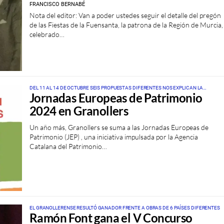
FRANCISCO BERNABÉ
Nota del editor: Van a poder ustedes seguir el detalle del pregón
de las Fiestas de la Fuensanta, la patrona de la Región de Murcia,
celebrado…
DEL 11 AL 14 DE OCTUBRE SEIS PROPUESTAS DIFERENTES NOS EXPLICAN LA
Jornadas Europeas de Patrimonio
IMPORTANCIA DE NUESTRO PATRIMONIO CULTURAL
2024 en Granollers
Un año más, Granollers se suma a las Jornadas Europeas de
Patrimonio (JEP) , una iniciativa impulsada por la Agencia
Catalana del Patrimonio…
EL GRANOLLERENSE RESULTÓ GANADOR FRENTE A OBRAS DE 6 PAÍSES DIFERENTES
Ramón Font gana el V Concurso