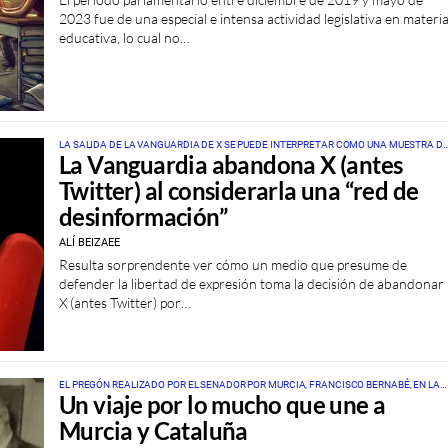
2023 fue de una especial e intensa actividad legislativa en materi
educativa, lo cual no…
LA SALIDA DE LA VANGUARDIA DE X SE PUEDE INTERPRETAR COMO UNA MUESTRA D
La Vanguardia abandona X (antes
MIEDO A LA PLURALIDAD Y A LA LIBERTAD
Twitter) al considerarla una “red de
desinformación”
ALÍ BEIZAEE
Resulta sorprendente ver cómo un medio que presume de
defender la libertad de expresión toma la decisión de abandonar
X (antes Twitter) por…
EL PREGÓN REALIZADO POR EL SENADOR POR MURCIA, FRANCISCO BERNABÉ, EN LA
Un viaje por lo mucho que une a
CASA DE MURCIA DE BARCELONA
Murcia y Cataluña