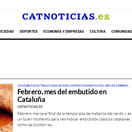
OCIEDAD
DEPORTES
ECONOMÍA Y EMPRESAS
CULTURA
COMUNIDAD
LOS EMBUTIDOS TRADICIONALES SON LOS PROTAGONISTAS DEL MES DE FEBRERO
Febrero, mes del embutido en
PARA CELEBRAR EL RECONOCIMIENTO DE CATALUÑA COMO REGIÓN MUNDIAL DE LA
GASTRONOMÍA
Cataluña
CATNOTICIAS.ES
Febrero marca el final de la temporada de matanza del cerdo y es
un buen momento para reivindicar embutidos clásicos catalanes
como las butifarras,…