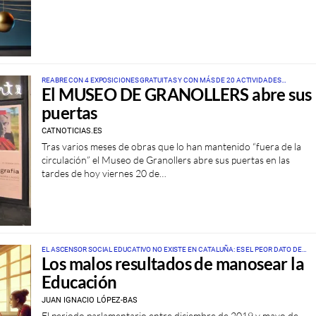
REABRE CON 4 EXPOSICIONES GRATUITAS Y CON MÁS DE 20 ACTIVIDADES
El MUSEO DE GRANOLLERS abre sus
PROGRAMADAS PARA EL 2025 ESTE VIERNES A LAS 19 HORAS
puertas
CATNOTICIAS.ES
Tras varios meses de obras que lo han mantenido “fuera de la
circulación” el Museo de Granollers abre sus puertas en las
tardes de hoy viernes 20 de…
EL ASCENSOR SOCIAL EDUCATIVO NO EXISTE EN CATALUÑA: ES EL PEOR DATO DE
Los malos resultados de manosear la
ALUMNOS DE BAJO NIVEL SOCIOECONÓMICO CON ALTO RENDIMIENTO DE TODA
ESPAÑA
Educación
JUAN IGNACIO LÓPEZ-BAS
El periodo parlamentario entre diciembre de 2019 y mayo de