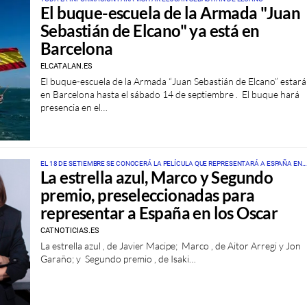
El buque-escuela de la Armada "Juan
Sebastián de Elcano" ya está en
Barcelona
ELCATALAN.ES
El buque-escuela de la Armada “Juan Sebastián de Elcano” estará
en Barcelona hasta el sábado 14 de septiembre . El buque hará
presencia en el…
EL 18 DE SETIEMBRE SE CONOCERÁ LA PELÍCULA QUE REPRESENTARÁ A ESPAÑA EN
La estrella azul, Marco y Segundo
LOS PREMIOS OSCAR
premio, preseleccionadas para
representar a España en los Oscar
CATNOTICIAS.ES
La estrella azul , de Javier Macipe; Marco , de Aitor Arregi y Jon
Garaño; y Segundo premio , de Isaki…