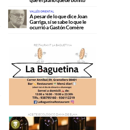
que el plano quede bonito
VALLÉS ORIENTAL
A pesar de lo que dice Joan
Garriga, sí se sabe lo que le
ocurrió a Gastón Comère