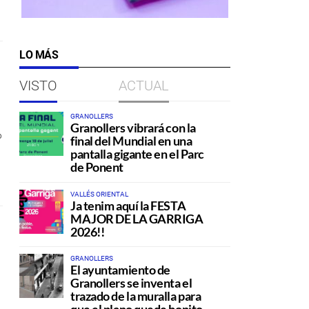
LO MÁS
VISTO
ACTUAL
GRANOLLERS
Granollers vibrará con la
o
final del Mundial en una
pantalla gigante en el Parc
de Ponent
VALLÉS ORIENTAL
Ja tenim aquí la FESTA
MAJOR DE LA GARRIGA
,
2026!!
GRANOLLERS
El ayuntamiento de
Granollers se inventa el
trazado de la muralla para