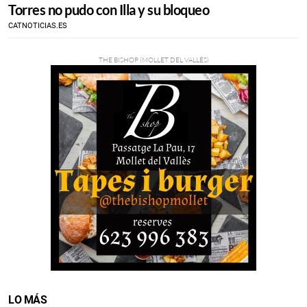
Torres no pudo con Illa y su bloqueo
LA “RED ALDAMA”
CATNOTICIAS.ES
LO MÁS