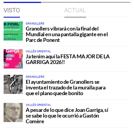
VISTO
ACTUAL
GRANOLLERS
Granollers vibrará con la final del
Mundial en una pantalla gigante en el
Parc de Ponent
VALLÉS ORIENTAL
Ja tenim aquí la FESTA MAJOR DE LA
GARRIGA 2026!!
GRANOLLERS
El ayuntamiento de Granollers se
inventa el trazado de la muralla para
que el plano quede bonito
VALLÉS ORIENTAL
A pesar de lo que dice Joan Garriga, sí
se sabe lo que le ocurrió a Gastón
Comère