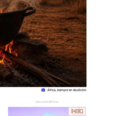
photo_camera
África, siempre en ebullición
6