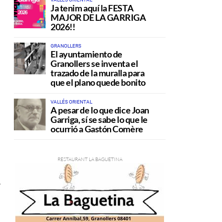
Ja tenim aquí la FESTA
MAJOR DE LA GARRIGA
2026!!
GRANOLLERS
El ayuntamiento de
Granollers se inventa el
trazado de la muralla para
que el plano quede bonito
VALLÉS ORIENTAL
A pesar de lo que dice Joan
Garriga, sí se sabe lo que le
ocurrió a Gastón Comère
e