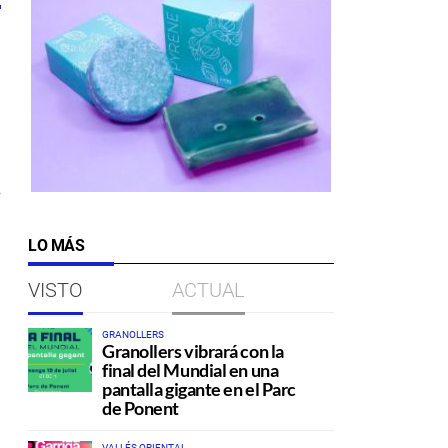
s
LO MÁS
VISTO
ACTUAL
GRANOLLERS
Granollers vibrará con la
final del Mundial en una
pantalla gigante en el Parc
de Ponent
VALLÉS ORIENTAL