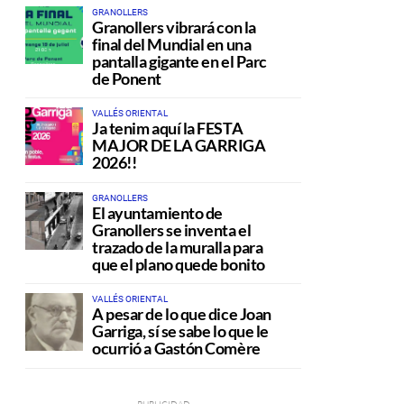
GRANOLLERS
Granollers vibrará con la
final del Mundial en una
pantalla gigante en el Parc
de Ponent
VALLÉS ORIENTAL
Ja tenim aquí la FESTA
MAJOR DE LA GARRIGA
2026!!
GRANOLLERS
El ayuntamiento de
Granollers se inventa el
trazado de la muralla para
que el plano quede bonito
VALLÉS ORIENTAL
A pesar de lo que dice Joan
Garriga, sí se sabe lo que le
ocurrió a Gastón Comère