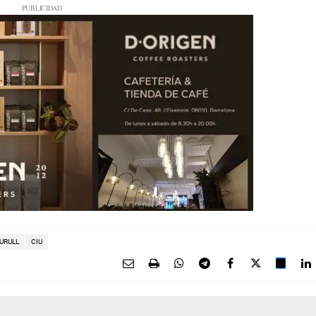
URULL
CIU