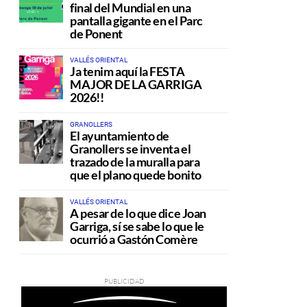
final del Mundial en una
pantalla gigante en el Parc
de Ponent
VALLÉS ORIENTAL
Ja tenim aquí la FESTA
MAJOR DE LA GARRIGA
2026!!
GRANOLLERS
El ayuntamiento de
Granollers se inventa el
trazado de la muralla para
que el plano quede bonito
VALLÉS ORIENTAL
A pesar de lo que dice Joan
Garriga, sí se sabe lo que le
ocurrió a Gastón Comère