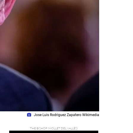
photo_camera
Jose Luis Rodriguez Zapatero Wikimedia