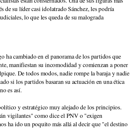
ialistas están consternados. Una de sus figuras más
s de su líder casi idolatrado Sánchez, les podría
judiciales, lo que les queda de su malograda
lgo ha cambiado en el panorama de los partidos que
nte, manifiestan su incomodidad y comienzan a poner
salpique. De todos modos, nadie rompe la baraja y nadie
uado si los partidos basaran su actuación en una ética
o es así.
olítico y estratégico muy alejado de los principios.
n vigilantes" como dice el PNV o "exigen
 ha ido un poquito más allá al decir que "el destino