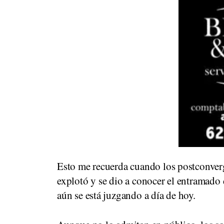
Esto me recuerda cuando los postconverg
explotó y se dio a conocer el entramado
aún se está juzgando a día de hoy.