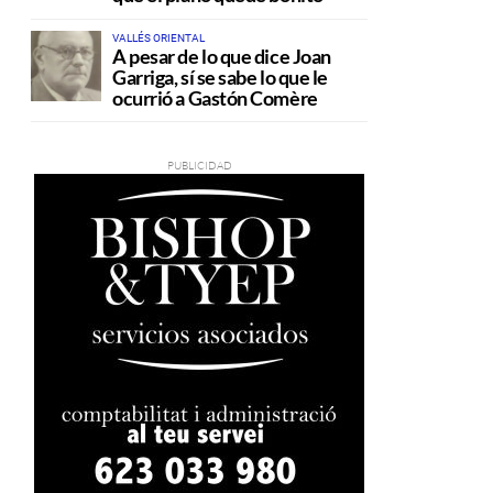
VALLÉS ORIENTAL
A pesar de lo que dice Joan
Garriga, sí se sabe lo que le
ocurrió a Gastón Comère