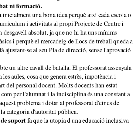
bat ni formació.
inicialment una bona idea perquè així cada escola o
currículum i activitats al propi Projecte de Centre i
un desgavell absolut, ja que no hi ha uns mínims
sics i perquè el mercadeig de llocs de treball queda a
sfà ajustant-se al seu Pla de direcció, sense l'aprovació
bte un altre cavall de batalla. El professorat assenyala
 a les aules, cosa que genera estrès, impotència i
t del personal docent. Molts docents han estat
 com per l'alumnat i la indisciplina és una constant a
 aquest problema i dotar al professorat d'eines de
la categoria d'autoritat pública.
 de suport
fa que la utopia d'una educació inclusiva