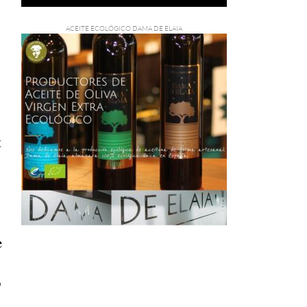
.
t
e
ó