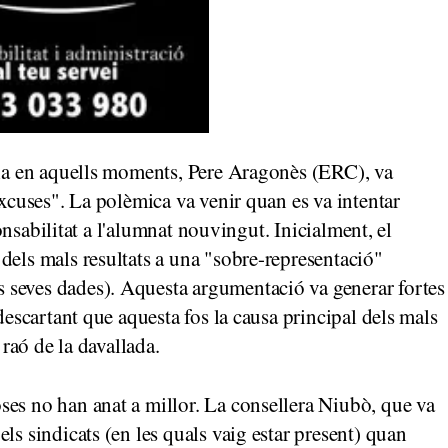
avia en aquells moments, Pere Aragonès (ERC), va
excuses". La polèmica va venir quan es va intentar
sponsabilitat a l'alumnat nouvingut. Inicialment, el
dels mals resultats a una "sobre-representació"
seves dades). Aquesta argumentació va generar fortes
 descartant que aquesta fos la causa principal dels mals
 raó de la davallada.
ses no han anat a millor. La consellera Niubò, que va
ls sindicats (en les quals vaig estar present) quan