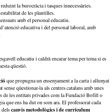
 reduint la burocràcia i tasques innecessàries.
stabilitat de les plantilles.
sensuats amb el personal educatiu.
d’atenció educativa i del personal laboral, amb
.
sgavell educatiu i caldrà encarar tema per tema si es
uesta qüestió.
ció
que propugna un ensenyament a la carta i allunyat
icat sense qüestionar-la als centres catalans amb unes
s de les entitats privades com la Fundació Bofill o
a que ens ha dut on som ara. El professorat cada
canvis metodològics i de currículum
a dels