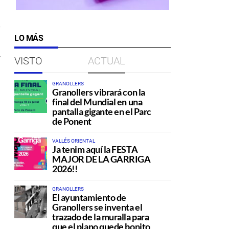
LO MÁS
a
VISTO
ACTUAL
GRANOLLERS
Granollers vibrará con la
final del Mundial en una
pantalla gigante en el Parc
de Ponent
VALLÉS ORIENTAL
Ja tenim aquí la FESTA
MAJOR DE LA GARRIGA
2026!!
GRANOLLERS
El ayuntamiento de
Granollers se inventa el
trazado de la muralla para
que el plano quede bonito