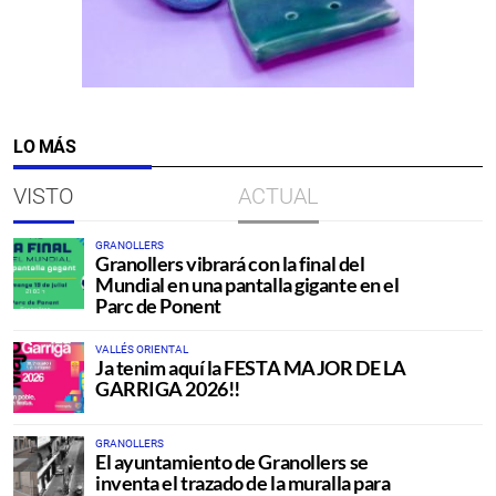
LO MÁS
VISTO
ACTUAL
GRANOLLERS
Granollers vibrará con la final del
Mundial en una pantalla gigante en el
Parc de Ponent
VALLÉS ORIENTAL
Ja tenim aquí la FESTA MAJOR DE LA
GARRIGA 2026!!
GRANOLLERS
El ayuntamiento de Granollers se
inventa el trazado de la muralla para