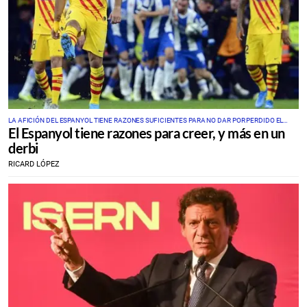
LA AFICIÓN DEL ESPANYOL TIENE RAZONES SUFICIENTES PARA NO DAR POR PERDIDO EL
El Espanyol tiene razones para creer, y más en un
DERBI DE ANTEMANO
derbi
RICARD LÓPEZ