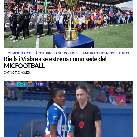
EL MUNICIPIO ACOGERÁ POR PRIMERA VEZ PARTIDOS DE UNO DE LOS TORNEOS DE FÚTBOL
Riells i Viabrea se estrena como sede del
BASE MÁS PRESTIGIOSOS DEL MUNDO
MICFOOTBALL
CATNOTICIAS.ES