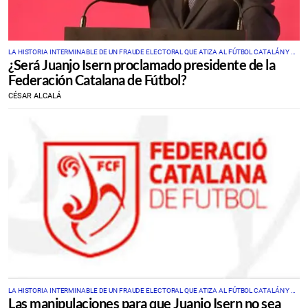
LA HISTORIA INTERMINABLE DE UN FRAUDE ELECTORAL QUE ATIZA AL FÚTBOL CATALÁN Y A
¿Será Juanjo Isern proclamado presidente de la
SU FEDERACIÓN
Federación Catalana de Fútbol?
CÉSAR ALCALÁ
LA HISTORIA INTERMINABLE DE UN FRAUDE ELECTORAL QUE ATIZA AL FÚTBOL CATALÁN Y A
Las manipulaciones para que Juanjo Isern no sea
SU FEDERACIÓN