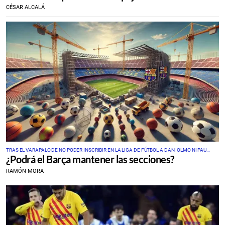
CÉSAR ALCALÁ
TRAS EL VARAPALO DE NO PODER INSCRIBIR EN LA LIGA DE FÚTBOL A DANI OLMO NI PAU
¿Podrá el Barça mantener las secciones?
VÍCTOR SE DESATAN LOS RUMORES
RAMÓN MORA