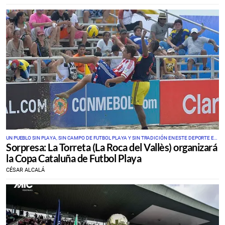
UN PUEBLO SIN PLAYA, SIN CAMPO DE FUTBOL PLAYA Y SIN TRADICIÓN EN ESTE DEPORTE ES
Sorpresa: La Torreta (La Roca del Vallès) organizará
ELEGIDO POR LA FEDERACIÓN CATALANA
la Copa Cataluña de Futbol Playa
CÉSAR ALCALÁ