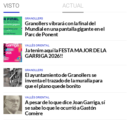
VISTO
ACTUAL
GRANOLLERS
Granollers vibrará con la final del
Mundial en una pantalla gigante en el
Parc de Ponent
VALLÉS ORIENTAL
Ja tenim aquí la FESTA MAJOR DE LA
GARRIGA 2026!!
GRANOLLERS
El ayuntamiento de Granollers se
inventa el trazado de la muralla para
que el plano quede bonito
VALLÉS ORIENTAL
A pesar de lo que dice Joan Garriga, sí
se sabe lo que le ocurrió a Gastón
Comère