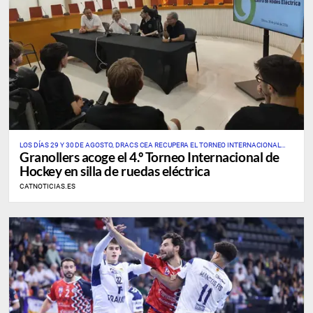
LOS DÍAS 29 Y 30 DE AGOSTO, DRACS CEA RECUPERA EL TORNEO INTERNACIONAL
Granollers acoge el 4.º Torneo Internacional de
ÚNICO DE ESTE DEPORTE EN CATALUÑA Y EN ESPAÑA
Hockey en silla de ruedas eléctrica
CATNOTICIAS.ES