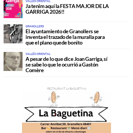
VALLÉS ORIENTAL
Ja tenim aquí la FESTA MAJOR DE LA
GARRIGA 2026!!
GRANOLLERS
El ayuntamiento de Granollers se
inventa el trazado de la muralla para
que el plano quede bonito
VALLÉS ORIENTAL
A pesar de lo que dice Joan Garriga, sí
se sabe lo que le ocurrió a Gastón
Comère