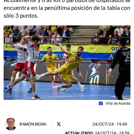
encuentra en la penúltima posición de la tabla con
sólo 3 puntos.
photo_camera
Villa de Aranda
24/OCT/24
- 19:49
RAMÓN MORA
ACTUALIZADO:
24/OCT/24 - 19:59