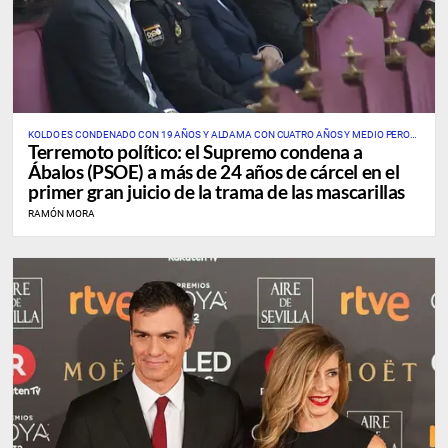
KOLDO ES CONDENADO CON 19 AÑOS Y ALDAMA CON CUATRO AÑOS Y MEDIO PERO
Terremoto político: el Supremo condena a
NO IRÁ A PRISIÓN POR HABER COLABORADO CON LA JUSTICIA
Ábalos (PSOE) a más de 24 años de cárcel en el
primer gran juicio de la trama de las mascarillas
RAMÓN MORA