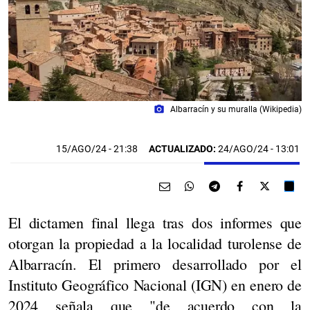
photo_camera
Albarracín y su muralla (Wikipedia)
15/AGO/24
- 21:38
ACTUALIZADO:
24/AGO/24 - 13:01
El dictamen final llega tras dos informes que
otorgan la propiedad a la localidad turolense de
Albarracín. El primero desarrollado por el
Instituto Geográfico Nacional (IGN) en enero de
2024 señala que "de acuerdo con la