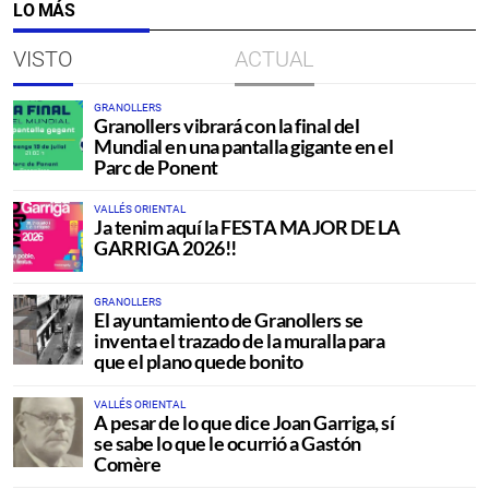
LO MÁS
VISTO
ACTUAL
GRANOLLERS
Granollers vibrará con la final del
Mundial en una pantalla gigante en el
Parc de Ponent
VALLÉS ORIENTAL
Ja tenim aquí la FESTA MAJOR DE LA
GARRIGA 2026!!
GRANOLLERS
El ayuntamiento de Granollers se
inventa el trazado de la muralla para
que el plano quede bonito
VALLÉS ORIENTAL
A pesar de lo que dice Joan Garriga, sí
se sabe lo que le ocurrió a Gastón
Comère