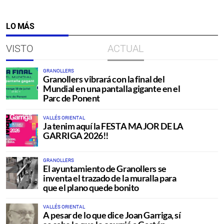
LO MÁS
VISTO
ACTUAL
GRANOLLERS
Granollers vibrará con la final del
Mundial en una pantalla gigante en el
Parc de Ponent
VALLÉS ORIENTAL
Ja tenim aquí la FESTA MAJOR DE LA
GARRIGA 2026!!
GRANOLLERS
El ayuntamiento de Granollers se
inventa el trazado de la muralla para
que el plano quede bonito
VALLÉS ORIENTAL
A pesar de lo que dice Joan Garriga, sí