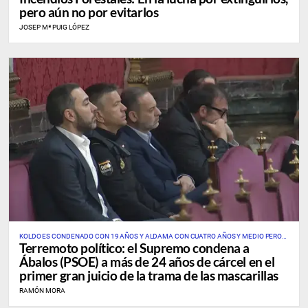
pero aún no por evitarlos
JOSEP Mª PUIG LÓPEZ
KOLDO ES CONDENADO CON 19 AÑOS Y ALDAMA CON CUATRO AÑOS Y MEDIO PERO
Terremoto político: el Supremo condena a
NO IRÁ A PRISIÓN POR HABER COLABORADO CON LA JUSTICIA
Ábalos (PSOE) a más de 24 años de cárcel en el
primer gran juicio de la trama de las mascarillas
RAMÓN MORA