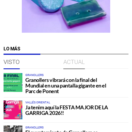
LO MÁS
VISTO
ACTUAL
GRANOLLERS
Granollers vibrará con la final del
Mundial en una pantalla gigante en el
Parc de Ponent
VALLÉS ORIENTAL
Ja tenim aquí la FESTA MAJOR DE LA
GARRIGA 2026!!
GRANOLLERS