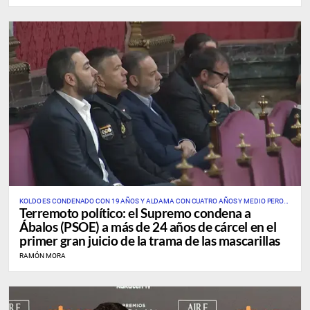
KOLDO ES CONDENADO CON 19 AÑOS Y ALDAMA CON CUATRO AÑOS Y MEDIO PERO
Terremoto político: el Supremo condena a
NO IRÁ A PRISIÓN POR HABER COLABORADO CON LA JUSTICIA
Ábalos (PSOE) a más de 24 años de cárcel en el
primer gran juicio de la trama de las mascarillas
RAMÓN MORA