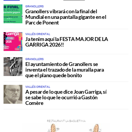
GRANOLLERS
Granollers vibrará con la final del
Mundial en una pantalla gigante en el
Parc de Ponent
VALLÉS ORIENTAL
Ja tenim aquí la FESTA MAJOR DE LA
GARRIGA 2026!!
GRANOLLERS
El ayuntamiento de Granollers se
inventa el trazado de la muralla para
que el plano quede bonito
VALLÉS ORIENTAL
A pesar de lo que dice Joan Garriga, sí
se sabe lo que le ocurrió a Gastón
Comère