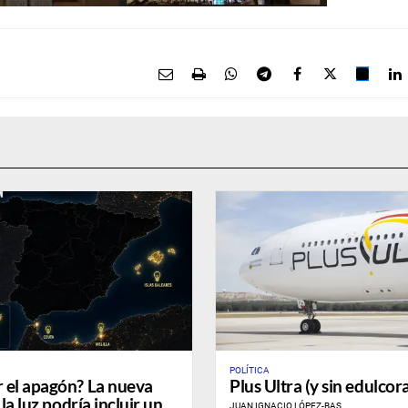
POLÍTICA
 el apagón? La nueva
Plus Ultra (y sin edulcor
la luz podría incluir un
JUAN IGNACIO LÓPEZ-BAS