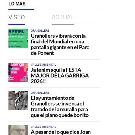
LO MÁS
VISTO
ACTUAL
GRANOLLERS
Granollers vibrará con la
final del Mundial en una
pantalla gigante en el Parc
de Ponent
VALLÉS ORIENTAL
Ja tenim aquí la FESTA
MAJOR DE LA GARRIGA
2026!!
GRANOLLERS
El ayuntamiento de
Granollers se inventa el
trazado de la muralla para
que el plano quede bonito
VALLÉS ORIENTAL
A pesar de lo que dice Joan