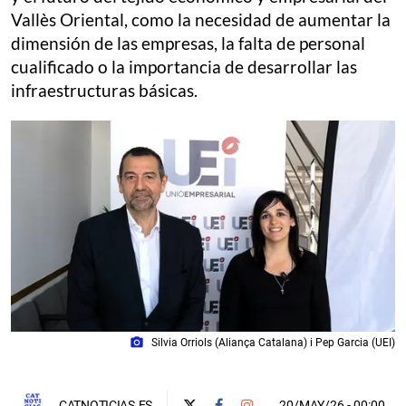
Vallès Oriental, como la necesidad de aumentar la
dimensión de las empresas, la falta de personal
cualificado o la importancia de desarrollar las
infraestructuras básicas.
photo_camera
Silvia Orriols (Aliança Catalana) i Pep Garcia (UEI)
20/MAY/26
- 00:00
CATNOTICIAS.ES