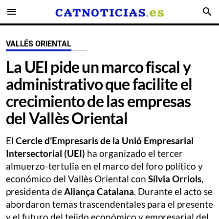
menu
search
VALLÉS ORIENTAL
La UEI pide un marco fiscal y
administrativo que facilite el
crecimiento de las empresas
del Vallès Oriental
El
Cercle d’Empresaris de la Unió Empresarial
Intersectorial (UEI)
ha organizado el tercer
almuerzo-tertulia en el marco del foro político y
económico del Vallès Oriental con
Sílvia Orriols
,
presidenta de
Aliança Catalana
. Durante el acto se
abordaron temas trascendentales para el presente
y el futuro del tejido económico y empresarial del