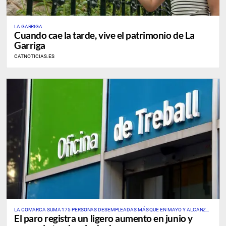
LA GARRIGA
Cuando cae la tarde, vive el patrimonio de La
Garriga
CATNOTICIAS.ES
LA COMARCA SUMA 175 PERSONAS DESEMPLEADAS MÁS QUE EN MAYO Y ALCANZA
El paro registra un ligero aumento en junio y
UNA TASA PROVISIONAL DEL 7,69%