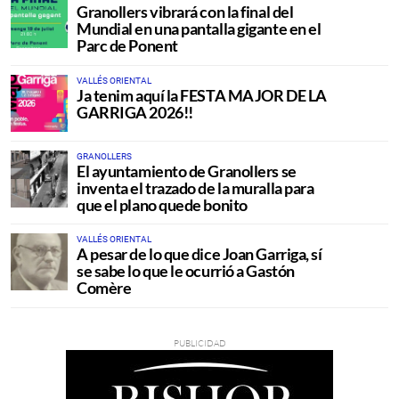
Granollers vibrará con la final del
Mundial en una pantalla gigante en el
Parc de Ponent
VALLÉS ORIENTAL
Ja tenim aquí la FESTA MAJOR DE LA
GARRIGA 2026!!
GRANOLLERS
El ayuntamiento de Granollers se
inventa el trazado de la muralla para
que el plano quede bonito
VALLÉS ORIENTAL
A pesar de lo que dice Joan Garriga, sí
se sabe lo que le ocurrió a Gastón
Comère