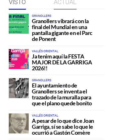
VISTO
ACTUAL
GRANOLLERS
Granollers vibrará con la
final del Mundial en una
pantalla gigante en el Parc
de Ponent
VALLÉS ORIENTAL
Ja tenim aquí la FESTA
MAJOR DE LA GARRIGA
2026!!
GRANOLLERS
El ayuntamiento de
Granollers se inventa el
trazado de la muralla para
que el plano quede bonito
VALLÉS ORIENTAL
A pesar de lo que dice Joan
Garriga, sí se sabe lo que le
ocurrió a Gastón Comère