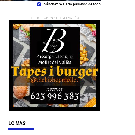
photo_camera
Sánchez relajado pasando de todo
LO MÁS