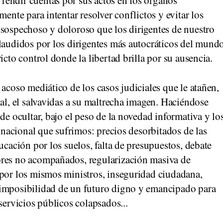
endir cuentas por sus actos en los órganos
mente para intentar resolver conflictos y evitar los
 sospechoso y doloroso que los dirigentes de nuestro
plaudidos por los dirigentes más autocráticos del mund
icto control donde la libertad brilla por su ausencia.
 acoso mediático de los casos judiciales que le atañen,
nal, el salvavidas a su maltrecha imagen. Haciéndose
de ocultar, bajo el peso de la novedad informativa y lo
e nacional que sufrimos: precios desorbitados de las
ucación por los suelos, falta de presupuestos, debate
ores no acompañados, regularización masiva de
 por los mismos ministros, inseguridad ciudadana,
 imposibilidad de un futuro digno y emancipado para
servicios públicos colapsados...