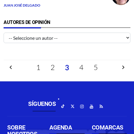
JUAN JOSÉ DELGADO
AUTORES DE OPINIÓN
Anterior
1
2
4
5
Siguien
3
SÍGUENOS
SOBRE
AGENDA
COMARCAS